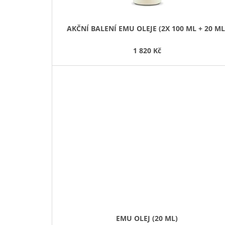
E
V
AKČNÍ BALENÍ EMU OLEJE (2X 100 ML + 20 ML
N
1 820 Kč
A
Š
E
M
O
B
C
H
O
EMU OLEJ (20 ML)