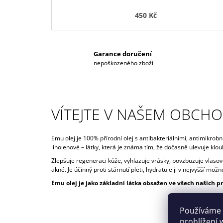
D
450 Kč
Ě
Garance doručení
nepoškozeného zboží
VÍTEJTE V NAŠEM OBCH
Emu olej je 100% přírodní olej s antibakteriálními, antimikrob
linolenové – látky, která je známa tím, že dočasně ulevuje klo
Zlepšuje regeneraci kůže, vyhlazuje vrásky, povzbuzuje vlasov
akné. Je účinný proti stárnutí pleti, hydratuje ji v nejvyšší m
Emu olej je jako základní látka obsažen ve všech našich p
Používáme 
prohlížení 