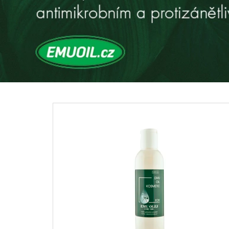
V
Í
T
E
J
T