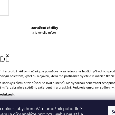
Doručení zásilky
na jakékoliv místo
ODĚ
ními a protizánětlivými účinky. Je považovaný za jedno z nejlepších přírodních pro
ubovým bolestem, kyselinu olejovou, která má protizánětlivý efekt v kožních tkáníc
é kořínky k růstu a též působí na kvalitu nehtů. Má výbornou penetrační schopno
ožné míře, zabraňuje svědění, začervenání a praskání. Redukuje omrzliny, spáleniny,
roduktech.
cookies, abychom Vám umožnili pohodlné
S
webu a díky analýze provozu webu neustále