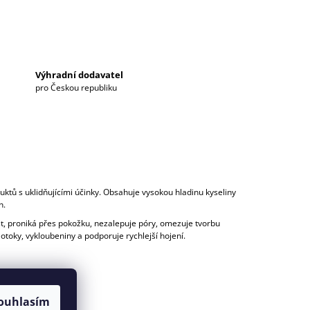
Výhradní dodavatel
pro Českou republiku
duktů s uklidňujícími účinky. Obsahuje vysokou hladinu kyseliny
h.
st, proniká přes pokožku, nezalepuje póry, omezuje tvorbu
 otoky, vykloubeniny a podporuje rychlejší hojení.
ouhlasím