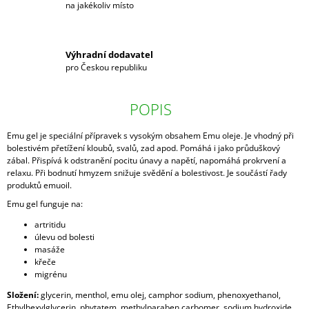
na jakékoliv místo
Výhradní dodavatel
pro Českou republiku
POPIS
Emu gel je speciální přípravek s vysokým obsahem Emu oleje. Je vhodný při
bolestivém přetížení kloubů, svalů, zad apod. P
omáhá i jako průduškový
zábal.
Přispívá k odstranění pocitu únavy a napětí, napomáhá prokrvení a
relaxu. Při bodnutí hmyzem snižuje svědění a bolestivost. Je součástí řady
produktů emuoil.
Emu gel funguje na:
artritidu
úlevu od bolesti
masáže
křeče
migrénu
Složení:
glycerin, menthol, emu olej, camphor sodium, phenoxyethanol,
Ethylhexylglycerin, phytatem, methylparaben carbomer, sodium hydroxide,