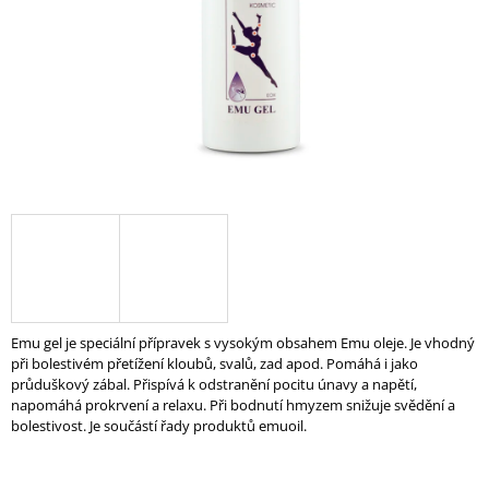
A
J
Í
T
?
HLEDAT
Emu gel je speciální přípravek s vysokým obsahem Emu oleje. Je vhodný
při bolestivém přetížení kloubů, svalů, zad apod. P
omáhá i jako
průduškový zábal.
Přispívá k odstranění pocitu únavy a napětí,
napomáhá prokrvení a relaxu. Při bodnutí hmyzem snižuje svědění a
bolestivost. Je součástí řady produktů emuoil.