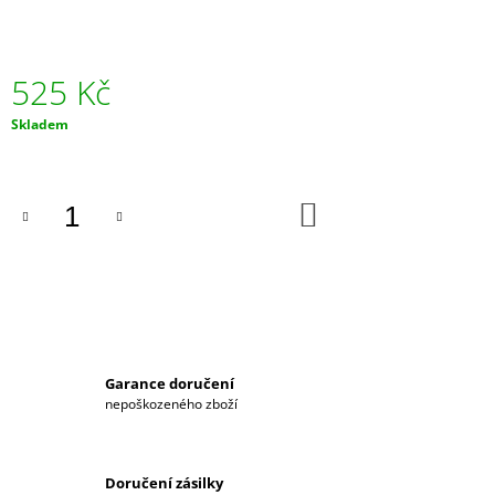
525 Kč
Měrná
Skladem
cena:
DO
KOŠÍKU
Garance doručení
nepoškozeného zboží
Doručení zásilky