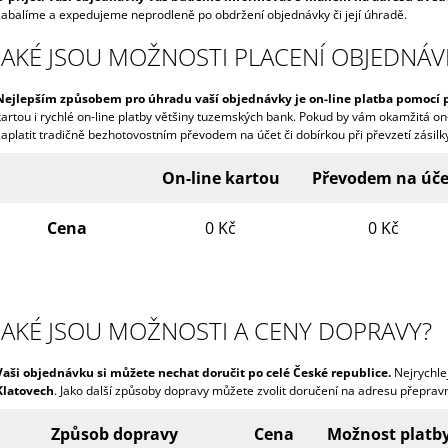
zabalíme a expedujeme neprodleně po obdržení objednávky či její úhradě.
JAKÉ JSOU MOŽNOSTI PLACENÍ OBJEDNÁV
Nejlepším způsobem pro úhradu vaší objednávky je on-line platba pomocí 
kartou i rychlé on-line platby většiny tuzemských bank. Pokud by vám okamžitá 
zaplatit tradičně bezhotovostním převodem na účet či dobírkou při převzetí zásilk
On-line kartou
Převodem na úče
Cena
0 Kč
0 Kč
JAKÉ JSOU MOŽNOSTI A CENY DOPRAVY?
Vaši objednávku si můžete nechat doručit po celé České republice.
Nejrychle
Klatovech
. Jako další způsoby dopravy můžete zvolit doručení na adresu přeprav
Způsob dopravy
Cena
Možnost platby