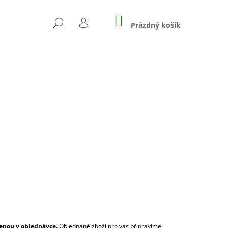
NÁKUPNÍ
HLEDAT
KOŠÍK
Prázdný košík
PŘIHLÁŠENÍ
enou v objednávce.
Objednané zboží pro vás připravíme,