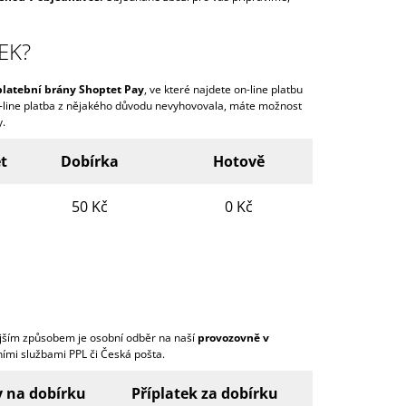
EK?
platební brány Shoptet Pay
, ve které najdete on-line platbu
on-line platba z nějakého důvodu nevyhovovala, máte možnost
y.
t
Dobírka
Hotově
50 Kč
0 Kč
jším způsobem je osobní odběr na naší
provozovně v
ními službami PPL či Česká pošta.
 na dobírku
Příplatek za dobírku