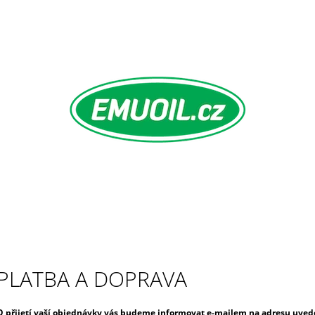
CO POTŘEBUJETE NAJÍT?
HLEDAT
PLATBA A DOPRAVA
O přijetí vaší objednávky vás budeme informovat e-mailem na adresu uved