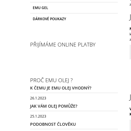
T
R
EMU GEL
E
A
G
DÁRKOVÉ POUKAZY
N
O
R
N
I
Í
E
P
PŘIJÍMÁME ONLINE PLATBY
A
N
E
L
PROČ EMU OLEJ ?
K ČEMU JE EMU OLEJ VHODNÝ?
26.1.2023
JAK VÁM OLEJ POMŮŽE?
25.1.2023
PODOBNOST ČLOVĚKU