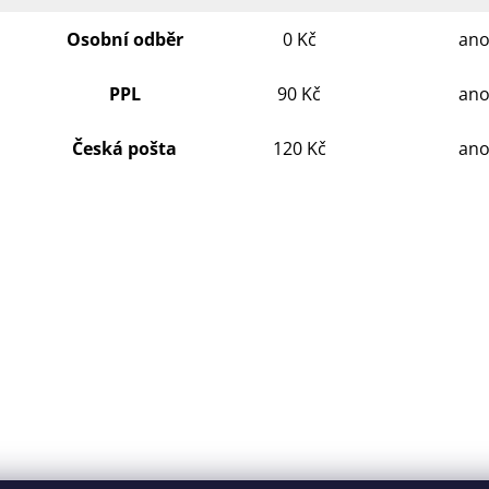
Osobní odběr
0 Kč
an
PPL
90 Kč
an
Česká pošta
120 Kč
an